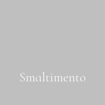
S
m
a
l
t
i
m
e
n
t
o